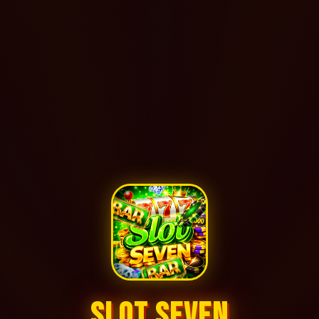
Slot Seven